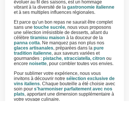
évoluer au fil des saisons, est un hommage
vibrant à la diversité de la
gastronomie italienne
et à ses multiples influences régionales.
Et parce qu’un bon repas ne saurait être complet
sans une
touche sucrée
, nous vous proposons
une sélection irrésistible de desserts, allant du
célèbre
tiramisu maison
à la douceur de la
panna cotta
. Ne manquez pas non plus nos
glaces artisanales
, préparées dans la
pure
tradition italienne
, aux saveurs variées et
gourmandes :
pistache, stracciatella, citron
ou
encore
noisette
, pour combler toutes vos envies.
Pour sublimer votre expérience, nous vous
invitons à découvrir notre
sélection exclusive de
vins italiens
. Chaque bouteille a été choisie avec
soin pour
s’harmoniser parfaitement avec nos
plats
, apportant une dimension supplémentaire à
votre voyage culinaire.
Buon appetito !
Réservez votre table